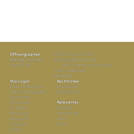
Öffnungszeiten
0049 40 86 69 40 80
Montag-Sonntag:
Schleswiger Damm 116
11.00-23.00
22457 Hamburg Schnelsen
Team/Tagesplan
Feedback
Massagen
Rechtliches
Body-to-Body-pur
Impressum
Daytime Massagen
Datenschutz
Dominante
Relevantes
Für Frauen
Konzept
Für Paare
Konditionen
Fußfetisch
Jobs
Klassische
Preise
Erotische
Kombi